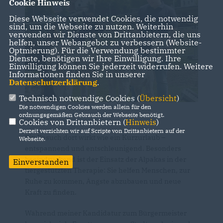
Cookie Hinweis
Diese Webseite verwendet Cookies, die notwendig
sind, um die Webseite zu nutzen. Weiterhin
verwenden wir Dienste von Drittanbietern, die uns
helfen, unser Webangebot zu verbessern (Website-
Optmierung). Für die Verwendung bestimmter
Dienste, benötigen wir Ihre Einwilligung. Ihre
Einwilligung können Sie jederzeit widerrufen. Weitere
Informationen finden Sie in unserer
Datenschutzerklärung
.
Technisch notwendige Cookies (
Übersicht
)
Die notwendigen Cookies werden allein für den
ordnungsgemäßen Gebrauch der Webseite benötigt.
Cookies von Drittanbietern (
Hinweis
)
Derzeit verzichten wir auf Scripte von Drittanbietern auf der
Ein Besuch dort wirkt wie ein Kurzurlaub –
Webseite.
entspannend und entschleunigend. Besonders
beeindruckend ist der Einsatz der Alpakas in der
Einverstanden
tiergestützten Therapie: Sie helfen Menschen, zur
Ruhe zu kommen, Ängste abzubauen und neue
Kraft zu finden.
Während meiner Kandidatur zum Bürgermeister